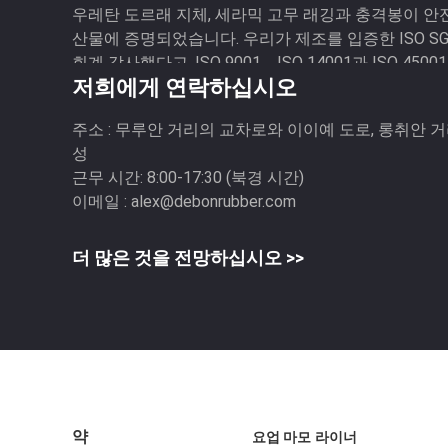
우레탄 도르래 지체, 세라믹 고무 래깅과 충격봉이 안전 
산물에 증명되었습니다. 우리가 제조를 입증한 ISO S
회계 감사했다고, ISO 9001、ISO 14001과 ISO 450
저희에게 연락하십시오
주소 :
무루안 거리의 교차로와 이이예 도로, 롱취안 거리
성
근무 시간:
8:00-17:30 (북경 시간)
이메일 :
alex@debonrubber.com
더 많은 것을 전망하십시오 >>
약
요업 마모 라이너