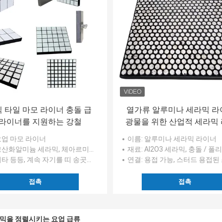
 타일 마모 라이너 충돌 급
열가류 알루미나 세라믹 
 라이너를 지원하는 강철
광물을 위한 산업적 세라믹
을 용접했습니다
 요업 마모 라이너
이름
: 알루미나 세라믹 라이너
고산화알미늄 세라믹, 체아르미크 즈타, HPA 세라믹
재료
: AI2O3 세라믹, 충돌 / 
기타 등등, 계속 자기를 띠 송곳을 탈퇴합니다.
연결
: 용접 가능, 스터드 용접된 스터딩된 금속판, 망네티드 CN 
접촉
접촉
믹을 정렬시키는 요업 급류