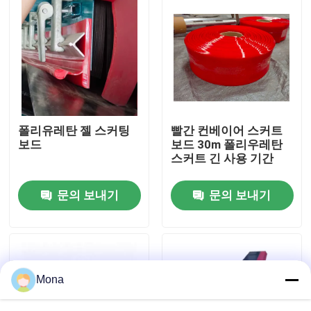
회사 소개
공장 투어
품질 관리
폴리유레탄 젤 스커팅
빨간 컨베이어 스커트
보드
보드 30m 폴리우레탄
스커트 긴 사용 기간
연락처
문의 보내기
문의 보내기
뉴스
요업 마모 라이너
Mona
알루미나 세라믹 라이너