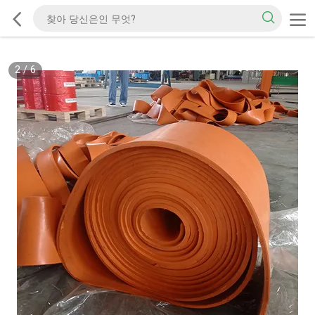
2
/
6