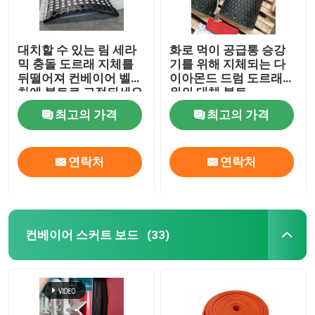
대치할 수 있는 림 세라
화로 먹이 공급통 승강
믹 충돌 도르래 지체를
기를 위해 지체되는 다
뒤떨어져 컨베이어 벨트
이아몬드 드럼 도르래
차에 볼트로 고정되세요
위의 대체 볼트
최고의 가격
최고의 가격
연락처
연락처
컨베이어 스커트 보드
(33)