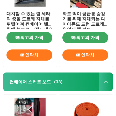
대치할 수 있는 림 세라
화로 먹이 공급통 승강
믹 충돌 도르래 지체를
기를 위해 지체되는 다
뒤떨어져 컨베이어 벨트
이아몬드 드럼 도르래
차에 볼트로 고정되세요
위의 대체 볼트
최고의 가격
최고의 가격
연락처
연락처
컨베이어 스커트 보드
(33)