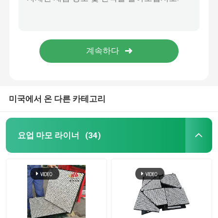
오렌지 레드 폴리우레탄 제설쟁기 에지 블레이드 높은 마모 저항자
무근형과 다이아몬드는 컨베이어 롤러를 위한 고무 래깅 시트에 홈을 팠습니다
요업 도르래 지체
결합층으로 지체되는 작은 다이아몬드 홈 고무 컨베이어 벨트차
벌크 물질 유출량 컨베이어 스커트 보드 8 밀리미터 내지 20 밀리미터 두꺼운 폴리우레탄 스커팅
컨베이어 벨트차 지체
드럼 고무 래깅 시트 10 미터를 뒤떨어지는 다이아몬드 패턴 컨베이어 벨트차
컨베이어 스커트 보드
미국에서 온 다른 카테고리
이원적 실 스커트 보드
요업 마모 라이너
(34)
컨베이어 충격봉
컨베이어 영향 베드
폴리우레탄 쉬트