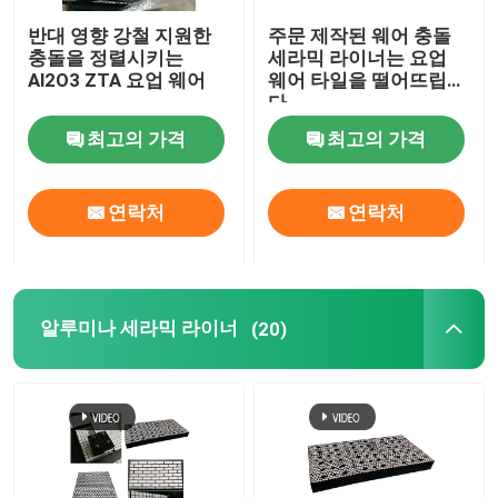
반대 영향 강철 지원한
주문 제작된 웨어 충돌
폴리우레테인 생성물
충돌을 정렬시키는
세라믹 라이너는 요업
Al2O3 ZTA 요업 웨어
웨어 타일을 떨어뜨립니
다
요업 웨어 타일
최고의 가격
최고의 가격
컨베이어 벨트 크리너
연락처
연락처
알루미나 세라믹 라이너
(20)