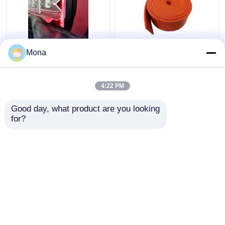
봉합 컨베이어 스커트
오렌지 레드 고무 컨베
Mona
보드 이원적 실 Ｙ 타입
이어 스커트보드를 둘러
우레탄 스커팅을 둘러싸
싸는 듀로 40 천연 고무
는 벨트
4:22 PM
최고의 가격
최고의 가격
Good day, what product are you looking 
for?
연락처
연락처
더 많은 것을 전망하십시
오
홈
사이트맵
연락처
Desktop Site
사이트맵
Privacy Policy