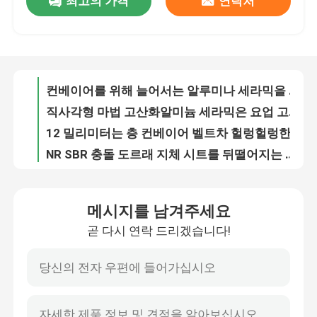
최고의 가격
연락처
컨베이어 벨트차 드럼 하락 지체를 뒤떨어지는 구동 도르레 헤링본 무늬 충돌
컨베이어를 위해 늘어서는 알루미나 세라믹을 정렬시키는 요업 급류
회사 소개
직사각형 마법 고산화알미늄 세라믹은 요업 고무 복합체 라이너를 타일로 덮습니다
12 밀리미터는 층 컨베이어 벨트차 헐렁헐렁한 드럼 도르래 고무 래깅을 계약하여 경화했습니다
공장 투어
NR SBR 충돌 도르래 지체 시트를 뒤떨어지는 95% 알루미나 세라믹 드럼
CN 결합층 컨베이어 드럼 지체를 뒤떨어지는 컨베이어 세라믹 고무
품질 관리
이원적 실 스커트 보드 라이닝 시트를 둘러싸는 캐스팅 폴리우레탄
저항하는 우레탄 시트 폴리우레테인 생성물 10m 15m 폴리우레탄 라이너를 입으세요
찰과상 마모 저항자 폴리우레테인 생성물 탄성체 우레탄 시트 PU 시트
연락처
광산업 폴리우레테인 생성물 폴리우레탄 고무 마모 라이너
메시지를 남겨주세요
폴리우레탄 쉬트 PU 라이닝 시트를 던지는 전송 포인트
뉴스
곧 다시 연락 드리겠습니다!
폴리 이원적 실 스커트 보드 Ｙ 타입 PU 폴리우레탄 스커팅
가장자리에 있는 검은 폴리우레탄 컨베이어는 2m*10m 접경하는 고무 라이닝을 고무를 입힙니다
요업 마모 라이너
산하재 하역을 채굴하는 컨베이어를 위한 폴리우레탄 스커트 충돌
높은 마모 저항자 컨베이어 벨트 스크레이퍼 폴리우레탄 블레이드
알루미나 세라믹 라이너