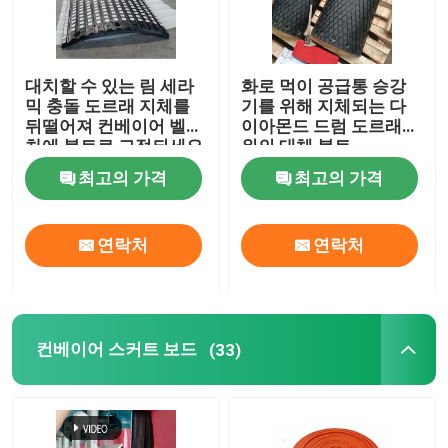
대치할 수 있는 림 세라
화로 먹이 공급통 승강
믹 충돌 도르래 지체를
기를 위해 지체되는 다
뒤떨어져 컨베이어 벨트
이아몬드 드럼 도르래
차에 볼트로 고정되세요
위의 대체 볼트
최고의 가격
최고의 가격
연락처
연락처
컨베이어 스커트 보드
(33)