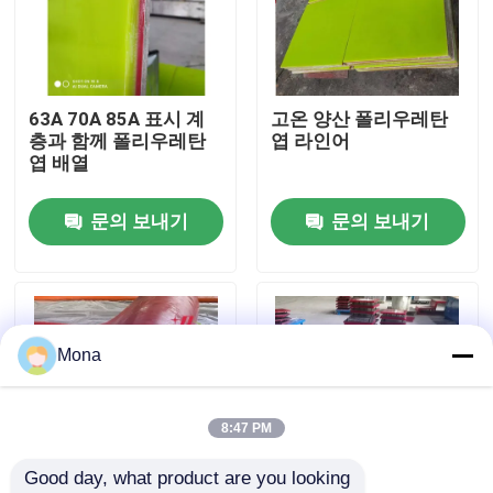
회사 소개
63A 70A 85A 표시 계
고온 양산 폴리우레탄
공장 투어
층과 함께 폴리우레탄
엽 라인어
엽 배열
품질 관리
문의 보내기
문의 보내기
연락처
뉴스
Mona
요업 마모 라이너
8:47 PM
Good day, what product are you looking 
알루미나 세라믹 라이너