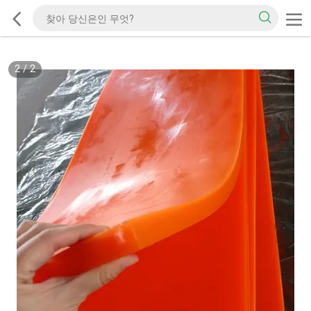
2
/
2