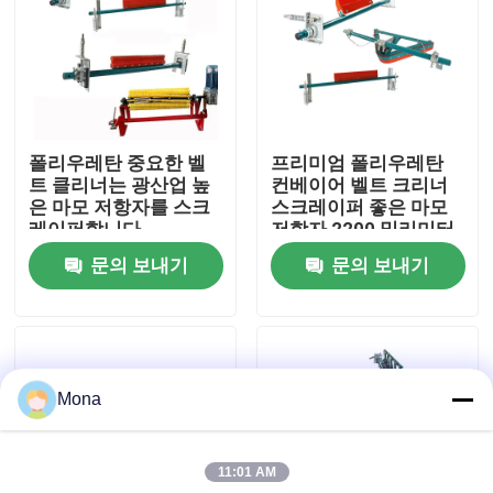
회사 소개
공장 투어
폴리우레탄 중요한 벨
프리미엄 폴리우레탄
트 클리너는 광산업 높
컨베이어 벨트 크리너
품질 관리
은 마모 저항자를 스크
스크레이퍼 좋은 마모
레이퍼합니다
저항자 2200 밀리미터
문의 보내기
문의 보내기
연락처
뉴스
Mona
요업 마모 라이너
11:01 AM
알루미나 세라믹 라이너