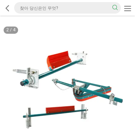
2
/
4