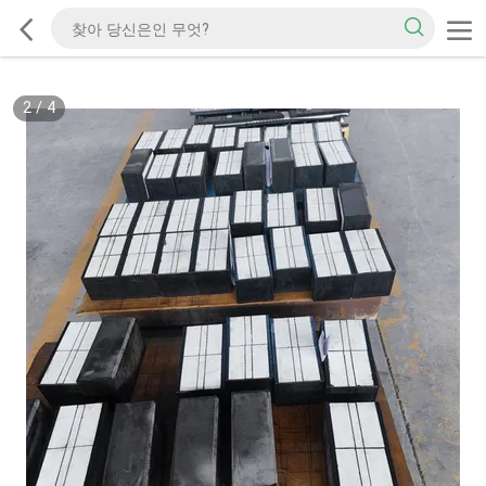
2
/
4