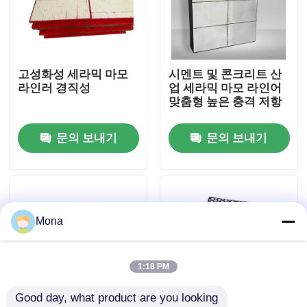
회사 소개
고성화성 세라믹 마모
시멘트 및 콘크리트 산
공장 투어
라인러 경직성
업 세라믹 마모 라인어
맞춤형 높은 충격 저항
품질 관리
문의 보내기
문의 보내기
연락처
뉴스
Mona
요업 마모 라이너
1:18 PM
Good day, what product are you looking 
알루미나 세라믹 라이너