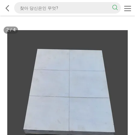
2
/
4