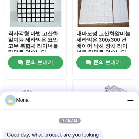
회사 소개
직사각형 마법 고산화
내마모성 고산화알미늄
공장 투어
알미늄 세라믹은 요업
세라믹은 300x300 컨
고무 복합체 라이너를
베이어 낙하 장치 라이
타일로 덮습니다
너를 타일로 덮습니다
품질 관리
문의 보내기
문의 보내기
연락처
뉴스
Mona
요업 마모 라이너
7:15 AM
Good day, what product are you looking 
알루미나 세라믹 라이너