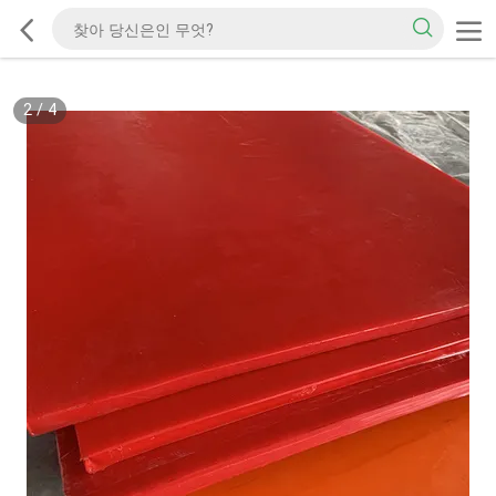
2
/
4