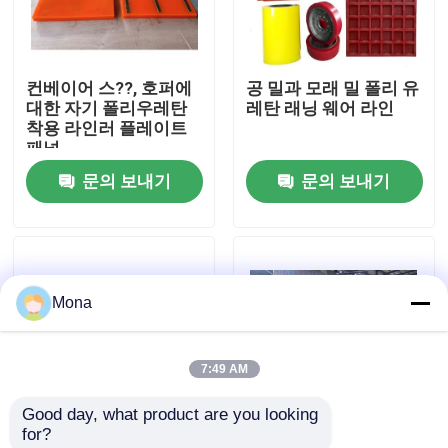
회사 소개
컨베이어 스??, 호퍼에
공 밀과 모래 밀 폴리 유
대한 자기 폴리우레탄
레탄 래닝 웨어 라인
공장 투어
착용 라인러 플레이트
패널
문의 보내기
문의 보내기
품질 관리
연락처
Mona
뉴스
7:49 AM
요업 마모 라이너
Good day, what product are you looking 
for?
알루미나 세라믹 라이너
저항하는 캐스트 폴리
벨트 콘베어 폴리우레