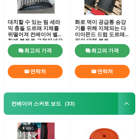
대치할 수 있는 림 세라
화로 먹이 공급통 승강
믹 충돌 도르래 지체를
기를 위해 지체되는 다
뒤떨어져 컨베이어 벨트
이아몬드 드럼 도르래
차에 볼트로 고정되세요
위의 대체 볼트
최고의 가격
최고의 가격
연락처
연락처
컨베이어 스커트 보드
(33)