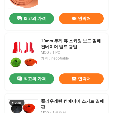
회사 소개
최고의 가격
연락처
공장 투어
10mm 두께 퓨 스커팅 보드 밀폐
품질 관리
컨베이어 벨트 광업
MOQ：1 PC
가격：negotiable
연락처
뉴스
최고의 가격
연락처
요업 마모 라이너
폴리우레탄 컨베이어 스커트 밀폐
판
알루미나 세라믹 라이너
MOQ：1개 명부