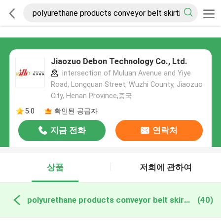
Jiaozuo Debon Technology Co., Ltd.
intersection of Muluan Avenue and Yiye
Road, Longquan Street, Wuzhi County, Jiaozuo
City, Henan Province,중국
5.0
확인된 공급자
지금 전화
연락처
상품
저희에 관하여
polyurethane products conveyor belt skirting 온라인 제조
(40)