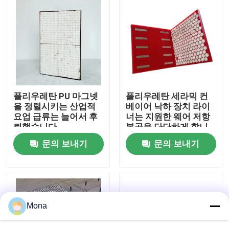
회사 소개
공장 투어
품질 관리
폴리우레탄 PU 마그넷
폴리우레탄 세라믹 컨
을 정렬시키는 산업적
베이어 낙하 장치 라이
요업 급류는 늘어서 후
너는 지원한 웨어 저항
연락처
퇴했습니다
복공을 단단하게 합니
다
문의 보내기
문의 보내기
뉴스
요업 마모 라이너
Mona
알루미나 세라믹 라이너