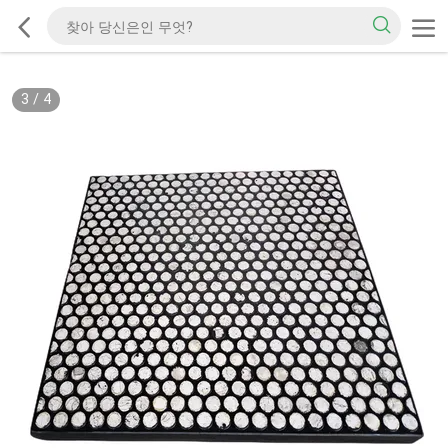
3
/
4