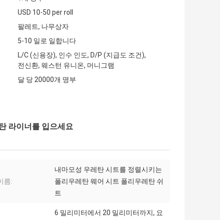
USD 10-50 per roll
팔레트, 나무상자
5-10 일로 일합니다
L/C (신용장), 인수 인도, D/P (지급도 조건),
전신환, 웨스턴 유니온, 머니그램
달 당 20000개 명부
레탄 라이너를 입으세요
내마모성 우레탄 시트를 정렬시키는
이름:
폴리우레탄 웨어 시트 폴리우레탄 쉬
트
6 밀리미터에서 20 밀리미터까지, 요