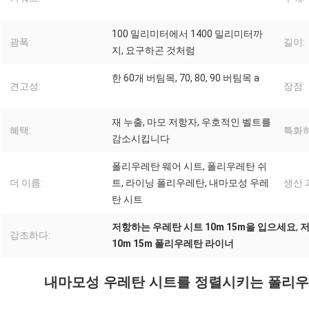
100 밀리미터에서 1400 밀리미터까
광폭:
길이:
지, 요구하곤 것처럼
한 60개 버팀목, 70, 80, 90 버팀목 a
견고성:
장점:
재 누출, 마모 저항자, 우호적인 벨트를
혜택:
특화하
감소시킵니다
폴리우레탄 웨어 시트, 폴리우레탄 쉬
더 이름:
트, 라이닝 폴리우레탄, 내마모성 우레
생산 
탄 시트
저항하는 우레탄 시트 10m 15m을 입으세요
,
저
강조하다:
10m 15m 폴리우레탄 라이너
내마모성 우레탄 시트를 정렬시키는 폴리우