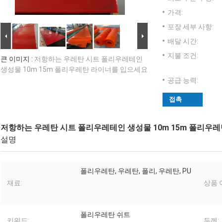
가격:
포장 세부 사항:
배달 시간:
지불 조건:
큰 이미지 :
저항하는 우레탄 시트 폴리우레테인
생성물 10m 15m 폴리우레탄 라이너를 입으세요
공급 능력:
접촉
저항하는 우레탄 시트 폴리우레테인 생성물 10m 15m 폴리우
설명
폴리우레탄, 우레탄, 폴리, 우레탄, PU
재료:
상품 
폴리우레탄 쉬트
키워드:
두께: