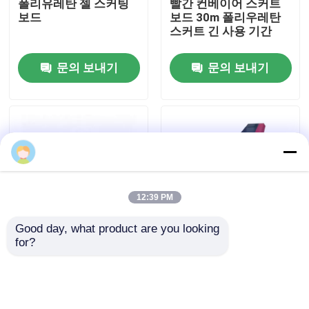
폴리유레탄 젤 스커팅
빨간 컨베이어 스커트
보드
보드 30m 폴리우레탄
스커트 긴 사용 기간
회사 소개
문의 보내기
문의 보내기
공장 투어
품질 관리
연락처
12:39 PM
뉴스
Good day, what product are you looking 
for?
15mm 두께 고무 스커
카누 라인어 폴리우레
요업 마모 라이너
팅 보드 보호 컨베이어
탄 라인어 단단한 스코
스카우트 또는 벨트 소
팅 보드
프트 라이너
알루미나 세라믹 라이너
문의 보내기
문의 보내기