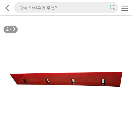
2
/
3