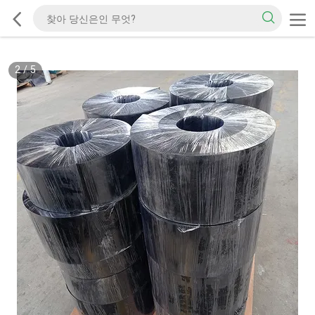
2
/
5