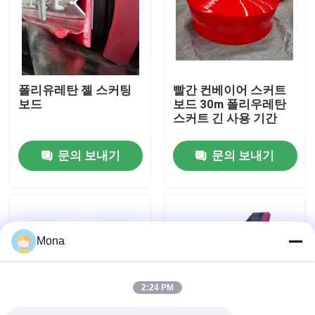
회사 소개
공장 투어
폴리유레탄 젤 스커팅
빨간 컨베이어 스커트
보드
보드 30m 폴리우레탄
스커트 긴 사용 기간
품질 관리
문의 보내기
문의 보내기
연락처
뉴스
Mona
요업 마모 라이너
2:24 PM
알루미나 세라믹 라이너