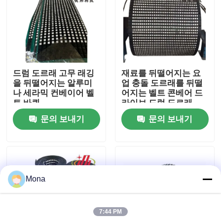
회사 소개
공장 투어
드럼 도르래 고무 래깅
재료를 뒤떨어지는 요
을 뒤떨어지는 알루미
업 충돌 도르래를 뒤떨
품질 관리
나 세라믹 컨베이어 벨
어지는 벨트 콘베어 드
트 바퀴
라이브 드럼 도르래
문의 보내기
문의 보내기
연락처
뉴스
Mona
요업 마모 라이너
7:44 PM
알루미나 세라믹 라이너