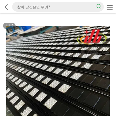
2
/
4