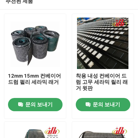
추천된 제품
12mm 15mm 컨베이어
착용 내성 컨베이어 드
드럼 펄리 세라믹 래거
럼 고무 세라믹 릴리 래
거 윗판
홈
문의 보내기
문의 보내기
제품 소개
동영상