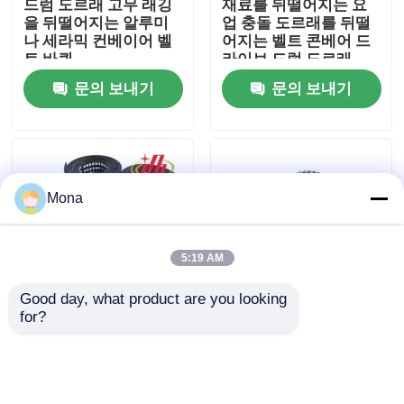
드럼 도르래 고무 래깅
재료를 뒤떨어지는 요
을 뒤떨어지는 알루미
업 충돌 도르래를 뒤떨
나 세라믹 컨베이어 벨
어지는 벨트 콘베어 드
회사 소개
트 바퀴
라이브 드럼 도르래
문의 보내기
문의 보내기
공장 투어
품질 관리
Mona
연락처
5:19 AM
뉴스
Good day, what product are you looking 
for?
롤리 드럼 세라믹 래거
드라이브 롤리 고무 세
요업 마모 라이너
엽 배열 Cn 결합 계층
라믹 래거 15mm 두께
500mm 너비 10m 길이
알루미나 세라믹 라이너
문의 보내기
문의 보내기