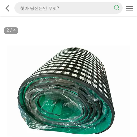
2
/
4