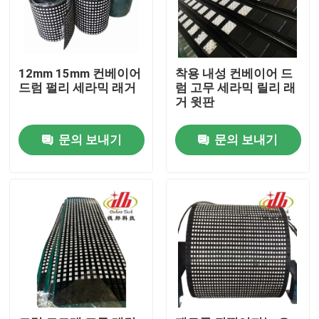
12mm 15mm 컨베이어
착용 내성 컨베이어 드
드럼 펄리 세라믹 래거
럼 고무 세라믹 릴리 래
거 윗판
문의 보내기
문의 보내기
홈
제품 소개
동영상