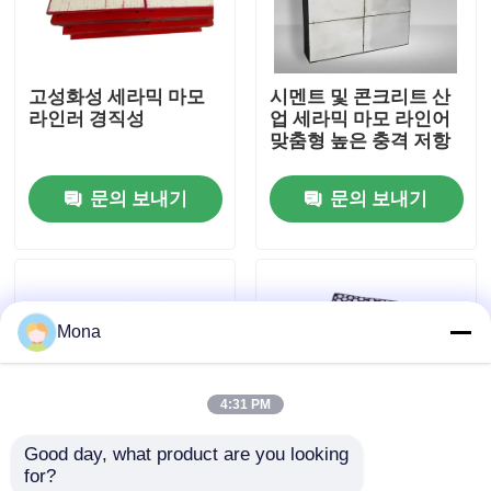
회사 소개
고성화성 세라믹 마모
시멘트 및 콘크리트 산
라인러 경직성
업 세라믹 마모 라인어
공장 투어
맞춤형 높은 충격 저항
문의 보내기
문의 보내기
품질 관리
연락처
Mona
뉴스
4:31 PM
요업 마모 라이너
Good day, what product are you looking 
for?
알루미나 세라믹 라이너
향상 된 성능과 내구성
광산 및 광석 가공용 고