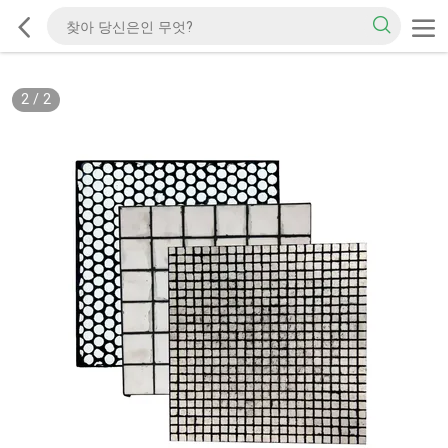
2
/
2