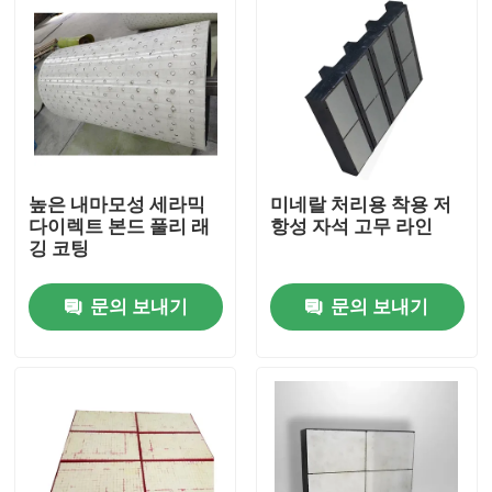
높은 내마모성 세라믹
미네랄 처리용 착용 저
다이렉트 본드 풀리 래
항성 자석 고무 라인
깅 코팅
문의 보내기
문의 보내기
홈
제품 소개
동영상