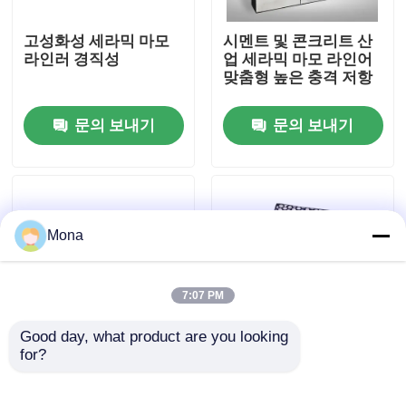
고성화성 세라믹 마모
시멘트 및 콘크리트 산
회사 소개
라인러 경직성
업 세라믹 마모 라인어
맞춤형 높은 충격 저항
공장 투어
문의 보내기
문의 보내기
품질 관리
연락처
Mona
뉴스
7:07 PM
Good day, what product are you looking 
요업 마모 라이너
for?
향상 된 성능과 내구성
광산 및 광석 가공용 고
을 위해 직사각형 세라
충격 세라믹 마모 라인
믹 인라인
러
알루미나 세라믹 라이너