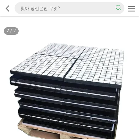
2
/
2