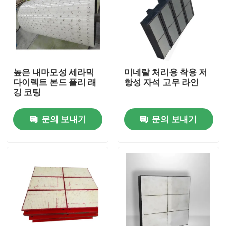
높은 내마모성 세라믹
미네랄 처리용 착용 저
다이렉트 본드 풀리 래
항성 자석 고무 라인
깅 코팅
문의 보내기
문의 보내기
홈
제품 소개
동영상