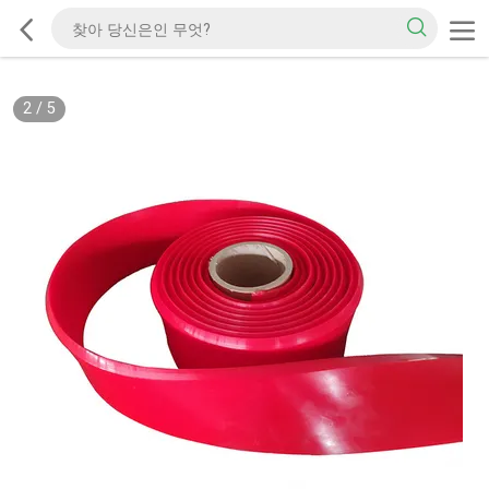
2
/
5