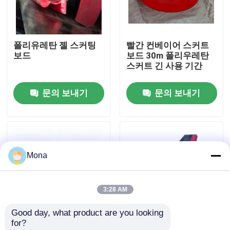
회사 소개
폴리유레탄 젤 스커팅
빨간 컨베이어 스커트
보드
보드 30m 폴리우레탄
공장 투어
스커트 긴 사용 기간
문의 보내기
문의 보내기
품질 관리
연락처
Mona
뉴스
3:28 AM
요업 마모 라이너
Good day, what product are you looking 
for?
알루미나 세라믹 라이너
15mm 두께 고무 스커
카누 라인어 폴리우레